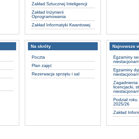
Zakład Sztucznej Inteligencji
Zakład Inżynierii
Oprogramowania
Zakład Informatyki Kwantowej
Na skróty
Najnowsze 
Poczta
Egzaminy sesj
niestacjonar
Plan zajęć
Egzaminy dy
Rezerwacja sprzętu i sal
niestacjonar
Zagadnienia
licencjacki, s
niestacjonar
Podział roku
2025/26
Zakład Infor