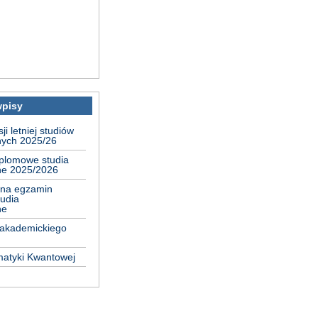
wpisy
i letniej studiów
nych 2025/26
plomowe studia
ne 2025/2026
 na egzamin
tudia
ne
 akademickiego
matyki Kwantowej