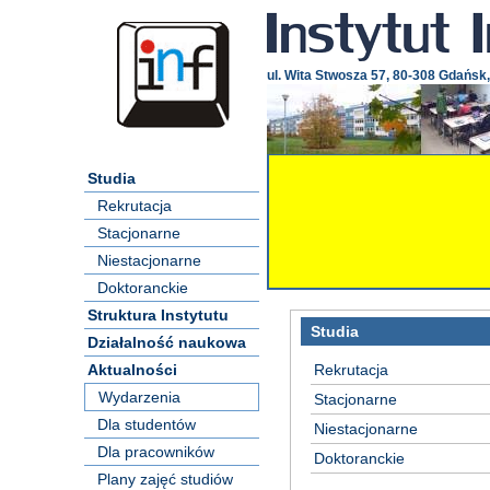
ul. Wita Stwosza 57, 80-308 Gdańsk,
Studia
Rekrutacja
Stacjonarne
Niestacjonarne
Doktoranckie
Struktura Instytutu
Studia
Działalność naukowa
Aktualności
Rekrutacja
Wydarzenia
Stacjonarne
Dla studentów
Niestacjonarne
Dla pracowników
Doktoranckie
Plany zajęć studiów