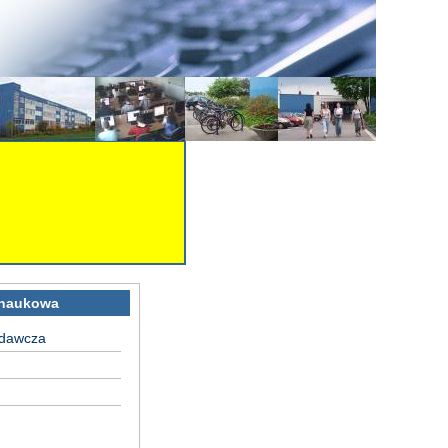
 naukowa
adawcza