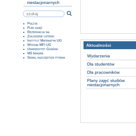
niestacjonarnych
Poczta
Plan zajęć
Rezerwacja sal
Zgłoszenie usterki
Instytut Matematyki UG
Wydział MFI UG
Aktualności
Uniwersytet Gdański
MS Imagine
Wydarzenia
Sigma, najczęstsze pytania
Dla studentów
Dla pracowników
Plany zajęć studiów
niestacjonarnych