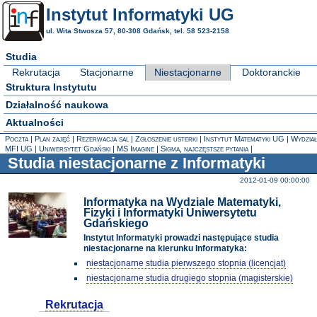
Instytut Informatyki UG
ul. Wita Stwosza 57, 80-308 Gdańsk, tel. 58 523-2158
Studia
Rekrutacja
Stacjonarne
Niestacjonarne
Doktoranckie
Struktura Instytutu
Działalność naukowa
Aktualności
Poczta
Plan zajęć
Rezerwacja sal
Zgłoszenie usterki
Instytut Matematyki UG
Wydział
MFI UG
Uniwersytet Gdański
MS Imagine
Sigma, najczęstsze pytania
Studia niestacjonarne z Informatyki
2012-01-09 00:00:00
Informatyka na Wydziale Matematyki,
Fizyki i Informatyki Uniwersytetu
Gdańskiego
Instytut Informatyki prowadzi następujące studia
niestacjonarne na kierunku Informatyka:
niestacjonarne studia pierwszego stopnia (licencjat)
niestacjonarne studia drugiego stopnia (magisterskie)
Rekrutacja