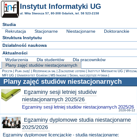
Instytut Informatyki UG
ul. Wita Stwosza 57, 80-308 Gdańsk, tel. 58 523-2158
Studia
Rekrutacja
Stacjonarne
Niestacjonarne
Doktoranckie
Struktura Instytutu
Działalność naukowa
Aktualności
Wydarzenia
Dla studentów
Dla pracowników
Plany zajęć studiów niestacjonarnych
Poczta
Plan zajęć
Rezerwacja sal
Zgłoszenie usterki
Instytut Matematyki UG
Wydział
MFI UG
Uniwersytet Gdański
MS Imagine
Sigma, najczęstsze pytania
Plany zajęć studiów niestacjonarnych
Egzaminy sesji letniej studiów
niestacjonarnych 2025/26
Egzaminy sesji letniej studiów niestacjonarnych 2025/26
2026-06-12
Egzaminy dyplomowe studia niestacjonarne
2025/2026
Egzaminy dyplomowe licencjackie - studia niestacjonarne: