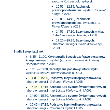
zaoczne Kod zespołu: rp7gyyk
10:55—12:35,
Rachunek
prawdopodobieństwa
, wykład:
dr Paweł
Klinga
, s.A218
13:05—14:45,
Rachunek
prawdopodobieństwa
, ćwiczenia:
dr
Paweł Klinga
, s.A218
14:55—17:10,
Bazy danych
, wykład:
dr Andrzej Borzyszkowski
, s.A218
17:20—19:35,
Bazy danych
,
laboratorium:
mgr Łukasz Mielewczyk
,
l.A101
Studia I stopnia, 2 rok
8:45—11:00,
Kryptografia i bezpieczeństwo systemów
komputerowych
, wykład (egzamin zerowy):
dr Andrzej
Borzyszkowski
, s.A319
11:15—13:30,
Teoretyczne podstawy informatyki
,
wykład:
dr Andrzej Borzyszkowski
, a.D003
14:00—15:30
,
Podstawy inżynierii oprogramowania
,
laboratorium gr.1:
dr Robert Fidytek
, l.A005
15:45—17:15
,
Architektura systemów komputerowych
,
laboratorium gr.1:
mgr Łukasz Mielewczyk
, l.A001
14:00—15:30
,
Architektura systemów komputerowych
,
laboratorium gr.2:
mgr Łukasz Mielewczyk
, l.A001
15:45—17:15
,
Podstawy inżynierii oprogramowania
,
laboratorium gr.2:
dr Robert Fidytek
, l.A005