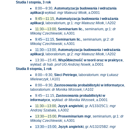
Studia I stopnia, 3 rok
8:00—9:30,
Automatyzacja budowania i wdrażania
aplikacji
wykład:
mgr Mateusz Miotk
, a.D001
9:45—11:15
,
Automatyzacja budowania i wdrażania
aplikacji
, laboratorium, gr.1:
mgr Mateusz Miotk
, l.A202
11:30—13:00
,
Seminarium lic.
, seminarium, gr.1:
dr
Mikołaj Czechlewski
, s.A301
9:45—11:15
,
Seminarium lic.
, seminarium, gr.2:
dr
Mikołaj Czechlewski
, s.A301
11:30—13:00
,
Automatyzacja budowania i wdrażania
aplikacji
, laboratorium, gr.2:
mgr Mateusz Miotk
, l.A202
13:30—15:45,
Współbieżność w teorii oraz w praktyce
,
wykład:
dr hab. prof UG Andrzej Nowik
, a.D001
Studia II stopnia, 1 rok
8:00—9:30,
Sieci Petriego
, laboratorium:
mgr Łukasz
Mielewczyk
, l.A101
8:00—9:30,
Zastosowania probabilistyki w informatyce
,
laboratorium:
dr Monika Wrzosek
, l.A102
9:45—11:15,
Zastosowania probabilistyki w
informatyce
, wykład:
dr Monika Wrzosek
, a.D001
11:30—13:00
,
Język angielski
, gr. A/133/25C1:
mgr
Andrzej Szabała
, s.A302
13:30—15:00
,
Proseminarium mgr
, seminarium, gr.1:
dr
Mikołaj Czechlewski
, s.A301
13:30—15:00
,
Język angielski
, gr. A/132/25B2:
mgr