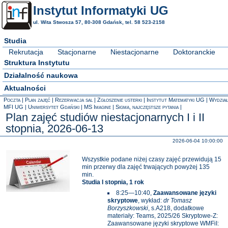
Instytut Informatyki UG
ul. Wita Stwosza 57, 80-308 Gdańsk, tel. 58 523-2158
Studia
Rekrutacja
Stacjonarne
Niestacjonarne
Doktoranckie
Struktura Instytutu
Działalność naukowa
Aktualności
Poczta
Plan zajęć
Rezerwacja sal
Zgłoszenie usterki
Instytut Matematyki UG
Wydział
MFI UG
Uniwersytet Gdański
MS Imagine
Sigma, najczęstsze pytania
Plan zajęć studiów niestacjonarnych I i II
stopnia, 2026-06-13
2026-06-04 10:00:00
Wszystkie podane niżej czasy zajęć przewidują 15
min przerwy dla zajęć trwających powyżej 135
min.
Studia I stopnia, 1 rok
8:25—10:40,
Zaawansowane języki
skryptowe
, wykład:
dr Tomasz
Borzyszkowski
, s.A218, dodatkowe
materiały: Teams, 2025/26 Skryptowe-Z:
Zaawansowane języki skryptowe WMFiI: