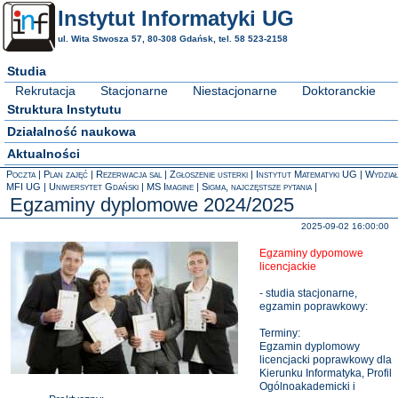
Instytut Informatyki UG
ul. Wita Stwosza 57, 80-308 Gdańsk, tel. 58 523-2158
Studia
Rekrutacja
Stacjonarne
Niestacjonarne
Doktoranckie
Struktura Instytutu
Działalność naukowa
Aktualności
Poczta
Plan zajęć
Rezerwacja sal
Zgłoszenie usterki
Instytut Matematyki UG
Wydział
MFI UG
Uniwersytet Gdański
MS Imagine
Sigma, najczęstsze pytania
Egzaminy dyplomowe 2024/2025
2025-09-02 16:00:00
Egzaminy dypomowe
licencjackie
- studia stacjonarne,
egzamin poprawkowy:
Terminy:
Egzamin dyplomowy
licencjacki poprawkowy dla
Kierunku Informatyka, Profil
Ogólnoakademicki i