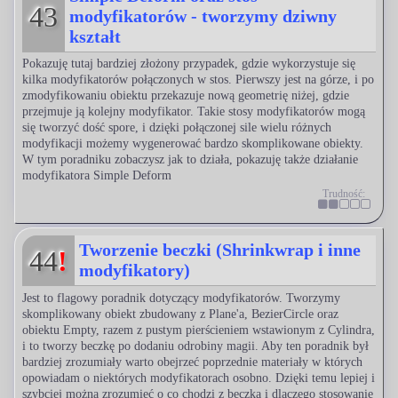
43
modyfikatorów - tworzymy dziwny
kształt
Pokazuję tutaj bardziej złożony przypadek, gdzie wykorzystuje się
kilka modyfikatorów połączonych w stos. Pierwszy jest na górze, i po
zmodyfikowaniu obiektu przekazuje nową geometrię niżej, gdzie
przejmuje ją kolejny modyfikator. Takie stosy modyfikatorów mogą
się tworzyć dość spore, i dzięki połączonej sile wielu różnych
modyfikacji możemy wygenerować bardzo skomplikowane obiekty.
W tym poradniku zobaczysz jak to działa, pokazuję także działanie
modyfikatora Simple Deform
Trudność:
Tworzenie beczki (Shrinkwrap i inne
44
!
modyfikatory)
Jest to flagowy poradnik dotyczący modyfikatorów. Tworzymy
skomplikowany obiekt zbudowany z Plane'a, BezierCircle oraz
obiektu Empty, razem z pustym pierścieniem wstawionym z Cylindra,
i to tworzy beczkę po dodaniu odrobiny magii. Aby ten poradnik był
bardziej zrozumiały warto obejrzeć poprzednie materiały w których
opowiadam o niektórych modyfikatorach osobno. Dzięki temu lepiej i
szybciej można zrozumieć o co chodzi z beczką i dlaczego stosowanie