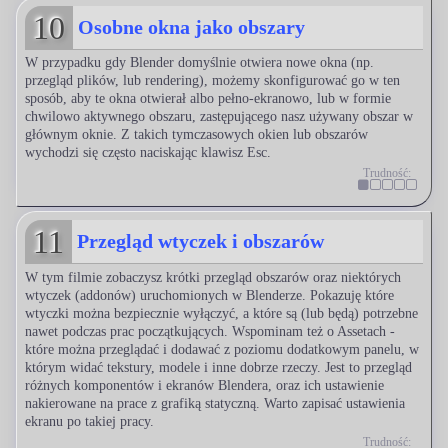
10
Osobne okna jako obszary
W przypadku gdy Blender domyślnie otwiera nowe okna (np.
przegląd plików, lub rendering), możemy skonfigurować go w ten
sposób, aby te okna otwierał albo pełno-ekranowo, lub w formie
chwilowo aktywnego obszaru, zastępującego nasz używany obszar w
głównym oknie. Z takich tymczasowych okien lub obszarów
wychodzi się często naciskając klawisz Esc.
Trudność:
11
Przegląd wtyczek i obszarów
W tym filmie zobaczysz krótki przegląd obszarów oraz niektórych
wtyczek (addonów) uruchomionych w Blenderze. Pokazuję które
wtyczki można bezpiecznie wyłączyć, a które są (lub będą) potrzebne
nawet podczas prac początkujących. Wspominam też o Assetach -
które można przeglądać i dodawać z poziomu dodatkowym panelu, w
którym widać tekstury, modele i inne dobrze rzeczy. Jest to przegląd
różnych komponentów i ekranów Blendera, oraz ich ustawienie
nakierowane na prace z grafiką statyczną. Warto zapisać ustawienia
ekranu po takiej pracy.
Trudność: