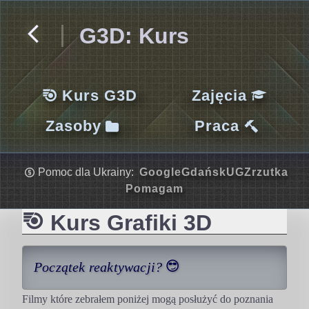
G3D: Kurs
Kurs G3D
Zajęcia
Zasoby
Praca
Pomoc dla Ukrainy:
Google
Gdańsk
UG
Zrzutka
Pomagam
Kurs Grafiki 3D
Początek reaktywacji?
Filmy które zebrałem poniżej mogą posłużyć do poznania