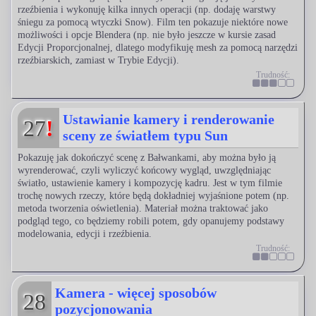
rzeźbienia i wykonuję kilka innych operacji (np. dodaję warstwy
śniegu za pomocą wtyczki Snow). Film ten pokazuje niektóre nowe
możliwości i opcje Blendera (np. nie było jeszcze w kursie zasad
Edycji Proporcjonalnej, dlatego modyfikuję mesh za pomocą narzędzi
rzeźbiarskich, zamiast w Trybie Edycji).
Trudność:
Ustawianie kamery i renderowanie
27
!
sceny ze światłem typu Sun
Pokazuję jak dokończyć scenę z Bałwankami, aby można było ją
wyrenderować, czyli wyliczyć końcowy wygląd, uwzględniając
światło, ustawienie kamery i kompozycję kadru. Jest w tym filmie
trochę nowych rzeczy, które będą dokładniej wyjaśnione potem (np.
metoda tworzenia oświetlenia). Materiał można traktować jako
podgląd tego, co będziemy robili potem, gdy opanujemy podstawy
modelowania, edycji i rzeźbienia.
Trudność:
Kamera - więcej sposobów
28
pozycjonowania