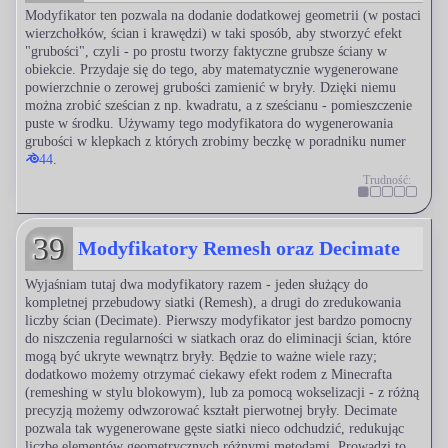
Modyfikator ten pozwala na dodanie dodatkowej geometrii (w postaci
wierzchołków, ścian i krawędzi) w taki sposób, aby stworzyć efekt
"grubości", czyli - po prostu tworzy faktyczne grubsze ściany w
obiekcie. Przydaje się do tego, aby matematycznie wygenerowane
powierzchnie o zerowej grubości zamienić w bryły. Dzięki niemu
można zrobić sześcian z np. kwadratu, a z sześcianu - pomieszczenie
puste w środku. Używamy tego modyfikatora do wygenerowania
grubości w klepkach z których zrobimy beczkę w poradniku numer
44
.
Trudność:
39
Modyfikatory Remesh oraz Decimate
Wyjaśniam tutaj dwa modyfikatory razem - jeden służący do
kompletnej przebudowy siatki (Remesh), a drugi do zredukowania
liczby ścian (Decimate). Pierwszy modyfikator jest bardzo pomocny
do niszczenia regularności w siatkach oraz do eliminacji ścian, które
mogą być ukryte wewnątrz bryły. Będzie to ważne wiele razy;
dodatkowo możemy otrzymać ciekawy efekt rodem z Minecrafta
(remeshing w stylu blokowym), lub za pomocą wokselizacji - z różną
precyzją możemy odwzorować kształt pierwotnej bryły. Decimate
pozwala tak wygenerowane gęste siatki nieco odchudzić, redukując
liczbę elementów geometrycznych różnymi metodami. Prowadzi to