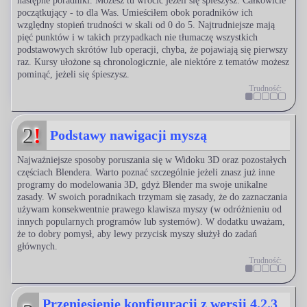
następne poradniki. Możesz tu wrócić jeżeli się śpieszysz. Całkowicie
początkujący - to dla Was. Umieściłem obok poradników ich
względny stopień trudności w skali od 0 do 5. Najtrudniejsze mają
pięć punktów i w takich przypadkach nie tłumaczę wszystkich
podstawowych skrótów lub operacji, chyba, że pojawiają się pierwszy
raz. Kursy ułożone są chronologicznie, ale niektóre z tematów możesz
pominąć, jeżeli się śpieszysz.
Trudność:
2
!
Podstawy nawigacji myszą
Najważniejsze sposoby poruszania się w Widoku 3D oraz pozostałych
częściach Blendera. Warto poznać szczególnie jeżeli znasz już inne
programy do modelowania 3D, gdyż Blender ma swoje unikalne
zasady. W swoich poradnikach trzymam się zasady, że do zaznaczania
używam konsekwentnie prawego klawisza myszy (w odróżnieniu od
innych popularnych programów lub systemów). W dodatku uważam,
że to dobry pomysł, aby lewy przycisk myszy służył do zadań
głównych.
Trudność:
Przeniesienie konfiguracji z wersji 4.2.3