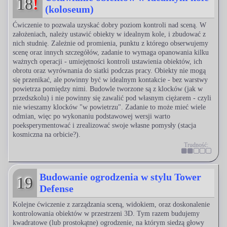
18
!
(koloseum)
Ćwiczenie to pozwala uzyskać dobry poziom kontroli nad sceną. W
założeniach, należy ustawić obiekty w idealnym kole, i zbudować z
nich studnię. Zależnie od promienia, punktu z którego obserwujemy
scenę oraz innych szczegółów, zadanie to wymaga opanowania kilku
ważnych operacji - umiejętności kontroli ustawienia obiektów, ich
obrotu oraz wyrównania do siatki podczas pracy. Obiekty nie mogą
się przenikać, ale powinny być w idealnym kontakcie - bez warstwy
powietrza pomiędzy nimi. Budowle tworzone są z klocków (jak w
przedszkolu) i nie powinny się zawalić pod własnym ciężarem - czyli
nie wieszamy klocków "w powietrzu". Zadanie to może mieć wiele
odmian, więc po wykonaniu podstawowej wersji warto
poeksperymentować i zrealizować swoje własne pomysły (stacja
kosmiczna na orbicie?).
Trudność:
Budowanie ogrodzenia w stylu Tower
19
Defense
Kolejne ćwiczenie z zarządzania sceną, widokiem, oraz doskonalenie
kontrolowania obiektów w przestrzeni 3D. Tym razem budujemy
kwadratowe (lub prostokątne) ogrodzenie, na którym siedzą głowy