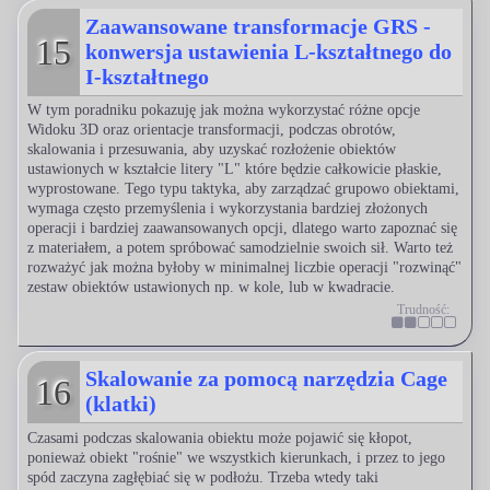
Zaawansowane transformacje GRS -
15
konwersja ustawienia L-kształtnego do
I-kształtnego
W tym poradniku pokazuję jak można wykorzystać różne opcje
Widoku 3D oraz orientacje transformacji, podczas obrotów,
skalowania i przesuwania, aby uzyskać rozłożenie obiektów
ustawionych w kształcie litery "L" które będzie całkowicie płaskie,
wyprostowane. Tego typu taktyka, aby zarządzać grupowo obiektami,
wymaga często przemyślenia i wykorzystania bardziej złożonych
operacji i bardziej zaawansowanych opcji, dlatego warto zapoznać się
z materiałem, a potem spróbować samodzielnie swoich sił. Warto też
rozważyć jak można byłoby w minimalnej liczbie operacji "rozwinąć"
zestaw obiektów ustawionych np. w kole, lub w kwadracie.
Trudność:
Skalowanie za pomocą narzędzia Cage
16
(klatki)
Czasami podczas skalowania obiektu może pojawić się kłopot,
ponieważ obiekt "rośnie" we wszystkich kierunkach, i przez to jego
spód zaczyna zagłębiać się w podłożu. Trzeba wtedy taki