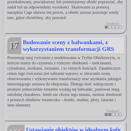
przeskalowany, powiększony lub pomniejszony obiekt poprawiać, aby
nadał był na odpowiedniej wysokości. Skalowanie za pomocą
narzędzia Cage ułatwia ten proces, a obiekt zawsze pozostaje wtedy
tam, gdzie chcieliśmy, aby pozostał.
Trudność:
Budowanie sceny z bałwankami, z
17
wykorzystaniem transformacji GRS
Prezentuję tutaj ćwiczenie z modelowania w Trybie Obiektowym, w
którym mamy do czynienia z różnymi obiektami - sześcianami,
cylindrami, stożkami, torusami, i to różnych ilościach. Zasadniczym
celem tego ćwiczenia jest nabranie wprawy w obracaniu sceny,
obserwowaniu i wykonywaniu transformacji oraz uzyskaniu jakiegoś
interesującego zestawu do obejrzenia. Dlatego dość wdzięcznym i
prostym jednocześnie tematem wydają się bałwanki, ponieważ mają
odrobinę charakteru. Jeżeli nie chcesz tego tematu, możesz zbudować
z prostych obiektów miasteczko - domki, studnie, płoty, latarnie i
inne elementy.
Trudność:
Ustawianie obiektów w idealnym kole