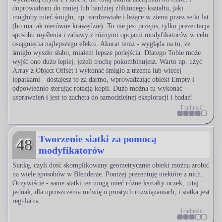
doprowadzam do mniej lub bardziej zbliżonego kształtu, jaki
mogłoby mieć śmigło, np. zardzewiałe i leżące w ziemi przez setki lat
(bo ma tak nierówne krawędzie). To nie jest przepis, tylko prezentacja
sposobu myślenia i zabawy z różnymi opcjami modyfikatorów w celu
osiągnięcia najlepszego efektu. Akurat teraz - wygląda na to, że
śmigło wyszło słabo, miałem lepsze podejścia. Dlatego Tobie może
wyjść ono dużo lepiej, jeżeli trochę pokombinujesz. Warto np. użyć
Array z Object Offset i wykonać śmigło z trzema lub więcej
łopatkami - dostajesz to za darmo, wprowadzając obiekt Empty i
odpowiednio sterując rotacją kopii. Dużo można tu wykonać
usprawnień i jest to zachęta do samodzielnej eksploracji i badań!
Trudność:
Tworzenie siatki za pomocą
48
modyfikatorów
Siatkę, czyli dość skomplikowany geometrycznie obiekt można zrobić
na wiele sposobów w Blenderze. Poniżej prezentuję niektóre z nich.
Oczywiście - same siatki też mogą mieć różne kształty oczek, tutaj
jednak, dla uproszczenia mówię o prostych rozwiązaniach, i siatka jest
regularna.
Trudność: