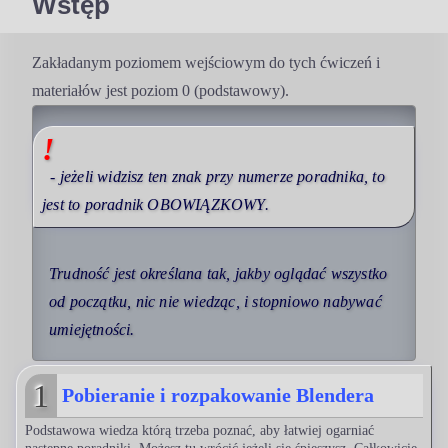
Wstęp
Zakładanym poziomem wejściowym do tych ćwiczeń i
materiałów jest poziom 0 (podstawowy).
!
- jeżeli widzisz ten znak przy numerze poradnika, to
jest to poradnik OBOWIĄZKOWY.
Trudność jest określana tak, jakby oglądać wszystko
od początku, nic nie wiedząc, i stopniowo nabywać
umiejętności.
1
Pobieranie i rozpakowanie Blendera
Podstawowa wiedza którą trzeba poznać, aby łatwiej ogarniać