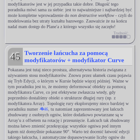
modyfikatorów jest w jej przypadku takie dobre. Długość tego
poradnika mówi sama za siebie: jest to najważniejsze i najbardziej być
może kompletne wprowadzenie do
non destructive workflow
- czyli do
modelowania bez utraty kształtu bazowego. Zauważcie że na końcu
nadal mam dostęp do Plane'a z którego wszystko się zaczęło!
Trudność:
Tworzenie łańcucha za pomocą
45
modyfikatorów + modyfikator Curve
Pokazana jest tutaj nieco prostsza, alternatywna historia związana z
używaniem stosu modyfikatorów. Znowu przez ułamek czasu pojawia
się Tryb Edycji, o którym w Kursie będzie więcej później. Ważne w
tym poradniku jest to, że możemy deformować obiekty za pomocą
modyfikatora Curve, co jest efektywne zwłaszcza wtedy, gdy
poprzednio dostaliśmy obiekt o strukturze długiej rury (np. z
modyfikatora Array). Topologię rury eksplorujemy nieco bardziej w
poradniku numer
46
, tu natomiast zaprezentowany jest łańcuch
zbudowany z osobnych ogniw, które dodatkowo powtarzane są w
Array'u z offsetem na rotację i przesunięcie. Łańcuch tak zbudowany
można łatwo zmienić przekręcając wszystkie ogniwa pod innym
kątem niż domyślnie pokazane 90°. Warto też docenić łatwość edycji
takiego łańcucha, i automatyczne dopasowywanie liczby ogniw do