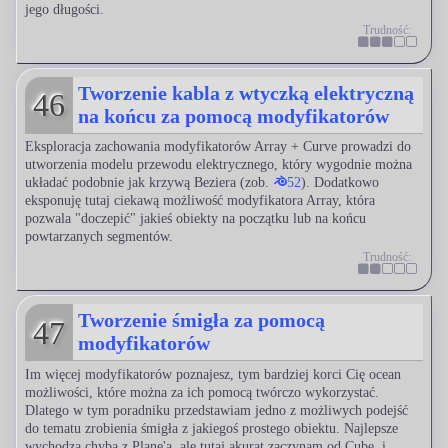
jego długości.
Trudność:
Tworzenie kabla z wtyczką elektryczną
46
na końcu za pomocą modyfikatorów
Eksploracja zachowania modyfikatorów Array + Curve prowadzi do
utworzenia modelu przewodu elektrycznego, który wygodnie można
układać podobnie jak krzywą Beziera (zob.
52
). Dodatkowo
eksponuję tutaj ciekawą możliwość modyfikatora Array, która
pozwala "doczepić" jakieś obiekty na początku lub na końcu
powtarzanych segmentów.
Trudność:
Tworzenie śmigła za pomocą
47
modyfikatorów
Im więcej modyfikatorów poznajesz, tym bardziej korci Cię ocean
możliwości, które można za ich pomocą twórczo wykorzystać.
Dlatego w tym poradniku przedstawiam jedno z możliwych podejść
do tematu zrobienia śmigła z jakiegoś prostego obiektu. Najlepsze
wychodzą chyba z Plane'a, ale tutaj akurat zaczynam od Cube, i