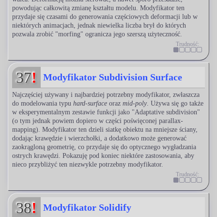
powodując całkowitą zmianę kształtu modelu. Modyfikator ten
przydaje się czasami do generowania częściowych deformacji lub w
niektórych animacjach, jednak niewielka liczba brył do których
pozwala zrobić "morfing" ogranicza jego szerszą użyteczność.
Trudność:
37
!
Modyfikator Subdivision Surface
Najczęściej używany i najbardziej potrzebny modyfikator, zwłaszcza
do modelowania typu
hard-surface
oraz
mid-poly
. Używa się go także
w eksperymentalnym zestawie funkcji jako "Adaptative subdivision"
(o tym jednak powiem dopiero w części poświęconej parallax-
mapping). Modyfikator ten dzieli siatkę obiektu na mniejsze ściany,
dodając krawędzie i wierzchołki, a dodatkowo może generować
zaokrągloną geometrię, co przydaje się do optycznego wygładzania
ostrych krawędzi. Pokazuję pod koniec niektóre zastosowania, aby
nieco przybliżyć ten niezwykle potrzebny modyfikator.
Trudność:
38
!
Modyfikator Solidify