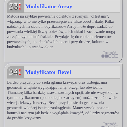
33
!
Modyfikator Array
Metoda na szybkie powielanie obiektów z różnymi "offsetami",
włączając w to nie tylko przesunięcie ale także obrót i skalę. Kilka
nałożonych na siebie modyfikatorów Array może doprowadzić do
powstania wielkiej liczby obiektów, a ich układ i zachowanie mogą
zacząć przypominać fraktale. Przydaje się do robienia elementów
powtarzalnych, np. słupków lub latarni przy drodze, kolumn w
budynkach lub rzędów okien.
Trudność:
34
!
Modyfikator Bevel
Bardzo przydatny do zaokrąglania krawędzi oraz wzbogacania
geometrii w fajnie wyglądające ranty, brzegi lub obwiednie.
Tłumaczę kilka bardziej zaawansowanych opcji, ale nie wszystkie - z
tym modyfikatorem (podobnie jak z array'em) można zrobić o wiele
więcej ciekawych rzeczy. Bevel przydaje się do generowania
geometrii w której istnieją zaokrąglenia. Mamy wysoki poziom
kontroli nad tym jak będzie wyglądała krawędź, od liczby segmentów
do profilu krzywizny.
Trudność: