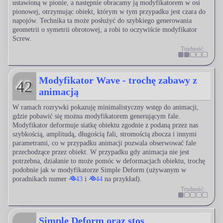
ustawioną w pionie, a następnie obracamy ją modyfikatorem w osi
pionowej, otrzymując obiekt, którym w tym przypadku jest czara do
napojów. Technika ta może posłużyć do szybkiego generowania
geometrii o symetrii obrotowej, a robi to oczywiście modyfikator
Screw.
Trudność:
Modyfikator Wave - trochę zabawy z
42
animacją
W ramach rozrywki pokazuję minimalistyczny wstęp do animacji,
gdzie pobawić się można modyfikatorem generującym fale.
Modyfikator deformuje siatkę obiektu zgodnie z podaną przez nas
szybkością, amplitudą, długością fali, stromością zbocza i innymi
parametrami, co w przypadku animacji pozwala obserwować fale
przechodzące przez obiekt. W przypadku gdy animacja nie jest
potrzebna, działanie to może pomóc w deformacjach obiektu, trochę
podobnie jak w modyfikatorze Simple Deform (używanym w
poradnikach numer
43
i
44
na przykład).
Trudność:
Simple Deform oraz stos