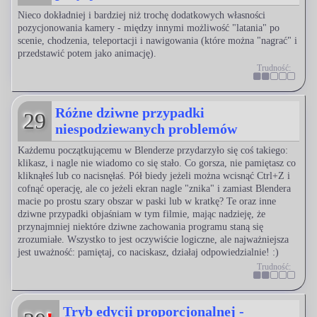
Nieco dokładniej i bardziej niż trochę dodatkowych własności
pozycjonowania kamery - między innymi możliwość "latania" po
scenie, chodzenia, teleportacji i nawigowania (które można "nagrać" i
przedstawić potem jako animację).
Trudność:
Różne dziwne przypadki
29
niespodziewanych problemów
Każdemu początkującemu w Blenderze przydarzyło się coś takiego:
klikasz, i nagle nie wiadomo co się stało. Co gorsza, nie pamiętasz co
kliknąłeś lub co nacisnęłaś. Pół biedy jeżeli można wcisnąć Ctrl+Z i
cofnąć operację, ale co jeżeli ekran nagle "znika" i zamiast Blendera
macie po prostu szary obszar w paski lub w kratkę? Te oraz inne
dziwne przypadki objaśniam w tym filmie, mając nadzieję, że
przynajmniej niektóre dziwne zachowania programu staną się
zrozumiałe. Wszystko to jest oczywiście logiczne, ale najważniejsza
jest uważność: pamiętaj, co naciskasz, działaj odpowiedzialnie! :)
Trudność:
Tryb edycji proporcjonalnej -