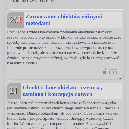
poziomie trzy lub cztery.
Zaznaczanie obiektów różnymi
20
!
metodami
Pracując w Trybie Obiektowym z wieloma obiektami naraz dość
szybko napotkamy przypadki, w których bardzo pomocne będzie znać
sposoby zaznaczania, odznaczania i manipulowania zaznaczeniem.
Pokazuję proste narzędzia do zaznaczania w przypadku pracy nad
grupą wielu kostek, ale sporo z tych narzędzi i technik będzie także
działać i będzie przydatne później, w chwili gdy będziemy pracować
nad edycją modeli.
Trudność:
Obiekt i dane obiektu - czym są,
21
zamiana i koncepcja danych
Jest to jeden z fundamentalnych konceptów w Blenderze: wszystko
jest blokiem danych. Bloki danych mogą mieć właściciela i można je
wymieniać. Dlatego pokazałem jak pod obiekt Cube można wstawić
kształt kuli, i jak pod Sphere wstawić istniejący wcześniej kształt
klocka. Warto zapamiętać ten poradnik, ponieważ w przyszłości
spotkamy się z blokami danych w przypadku pracy z Geometry