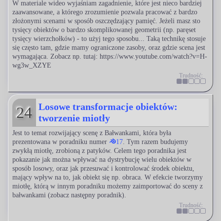
W materiale wideo wyjaśniam zagadnienie, które jest nieco bardziej
zaawansowane, a którego zrozumienie pozwala pracować z bardzo
złożonymi scenami w sposób oszczędzający pamięć. Jeżeli masz sto
tysięcy obiektów o bardzo skomplikowanej geometrii (np. paręset
tysięcy wierzchołków) - to użyj tego sposobu... Taką technikę stosuje
się często tam, gdzie mamy ograniczone zasoby, oraz gdzie scena jest
wymagająca. Zobacz np. tutaj: https://www.youtube.com/watch?v=H-
wg3w_XZYE
Trudność:
Losowe transformacje obiektów:
24
tworzenie miotły
Jest to temat rozwijający scenę z Bałwankami, która była
prezentowana w poradniku numer
17
. Tym razem budujemy
zwykłą miotłę, zrobioną z patyków. Celem tego poradnika jest
pokazanie jak można wpływać na dystrybucję wielu obiektów w
sposób losowy, oraz jak przesuwać i kontrolować środek obiektu,
mający wpływ na to, jak obiekt się np. obraca. W efekcie tworzymy
miotłę, którą w innym poradniku możemy zaimportować do sceny z
bałwankami (zobacz następny poradnik).
Trudność: