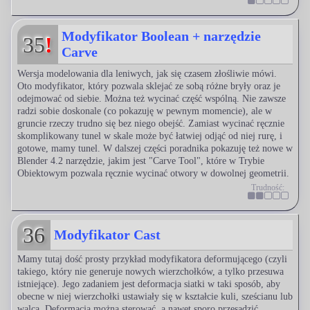
Modyfikator Boolean + narzędzie
35
!
Carve
Wersja modelowania dla leniwych, jak się czasem złośliwie mówi.
Oto modyfikator, który pozwala sklejać ze sobą różne bryły oraz je
odejmować od siebie. Można też wycinać część wspólną. Nie zawsze
radzi sobie doskonale (co pokazuję w pewnym momencie), ale w
gruncie rzeczy trudno się bez niego obejść. Zamiast wycinać ręcznie
skomplikowany tunel w skale może być łatwiej odjąć od niej rurę, i
gotowe, mamy tunel. W dalszej części poradnika pokazuję też nowe w
Blender 4.2 narzędzie, jakim jest "Carve Tool", które w Trybie
Obiektowym pozwala ręcznie wycinać otwory w dowolnej geometrii.
Trudność:
36
Modyfikator Cast
Mamy tutaj dość prosty przykład modyfikatora deformującego (czyli
takiego, który nie generuje nowych wierzchołków, a tylko przesuwa
istniejące). Jego zadaniem jest deformacja siatki w taki sposób, aby
obecne w niej wierzchołki ustawiały się w kształcie kuli, sześcianu lub
walca. Deformacją można sterować, a nawet sporo przesadzić,