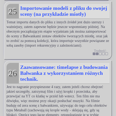
Importowanie modeli z pliku do swojej
25
sceny (na przykładzie miotły)
Temat importu danych do pliku z innych źródeł jest dużo szerszy i
ważniejszy, zatem zapewne będzie jeszcze wspomniany później. Na
obecnym początkującym etapie wyjaśniam jak można zaimportować
do sceny z Bałwankami zestaw obiektów tworzących miotłę, oraz jak
to zrobić za pomocą kolekcji, która importuje wszystkie powiązane ze
sobą zasoby (import rekurencyjny z zależnościami).
Trudność:
Zaawansowane: timelapse z budowania
26
Bałwanka z wykorzystaniem różnych
technik.
Jest to nagranie przyspieszone 4 razy, zatem jeżeli chcesz obejrzeć
jakieś szczegóły, zatrzymaj film i użyj kropki i przecinka, aby
przewijać na YT co klatkę w przód lub wstecz. Ten film nie ma
dźwięku, więc możesz przy okazji posłuchać muzyki. Na filmie
buduję od zera scenę z bałwankiem, używając do tego celu obiektów
typu Metaball (zachowują się krople wody - sklejają się, gdy są
blisko). Oprócz tego łączę elementy, retopologizuję je w trybie