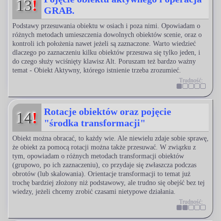
13
!
GRAB.
Podstawy przesuwania obiektu w osiach i poza nimi. Opowiadam o
różnych metodach umieszczenia dowolnych obiektów scenie, oraz o
kontroli ich położenia nawet jeżeli są zaznaczone. Warto wiedzieć
dlaczego po zaznaczeniu kilku obiektów przesuwa się tylko jeden, i
do czego służy wciśnięty klawisz Alt. Poruszam też bardzo ważny
temat - Obiekt Aktywny, którego istnienie trzeba zrozumieć.
Trudność:
Rotacje obiektów oraz pojęcie
14
!
"środka transformacji"
Obiekt można obracać, to każdy wie. Ale niewielu zdaje sobie sprawę,
że obiekt za pomocą rotacji można także przesuwać. W związku z
tym, opowiadam o różnych metodach transformacji obiektów
(grupowo, po ich zaznaczeniu), co przydaje się zwłaszcza podczas
obrotów (lub skalowania). Orientacje transformacji to temat już
trochę bardziej złożony niż podstawowy, ale trudno się obejść bez tej
wiedzy, jeżeli chcemy zrobić czasami nietypowe działania.
Trudność: