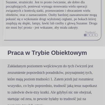
Suzanne, strażniczki. Jest to proste ćwiczenie, ale dobre dla
początkujących, ponieważ wymaga stosowania wielu operacji
związanych z kontrolą siatki, przesuwaniem i obracaniem wielu
obiektów, oraz z zaznaczaniem. Osoby bardziej zaawansowane mogą
pokusić się o wykonanie drogi wyłożonej cegłami, po bokach której
znajdują się słupki, lampy, ławki lub rzeźby z głową Suzanne. Droga
nie musi być prosta - jest wskazane, aby miała zakręty.
Trudność:
Praca w Trybie Obiektowym
Zakładanym poziomem wejściowym do tych ćwiczeń jest
zrozumienie poprzednich poradników, przynajmniej tych,
które mają poziom trudności 1. Zatem jeżeli już rozumiesz
wszystko, co było poprzednio, trudność jaką teraz napotkasz
to zaledwie dwie-trzy kratki. Ale gdybyś nic nie obejrzał,
startując od zera, to pewnie byłaby to trudność już na