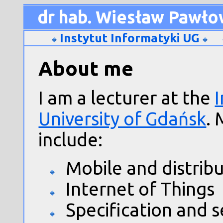
dr hab. Wiesław Pawło
Instytut Informatyki UG
About me
I am a lecturer at the
I
University of Gdańsk
. 
include:
Mobile and distrib
Internet of Things
Specification and 