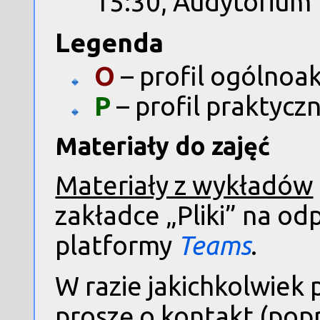
15:30, Audytorium 1
Legenda
O
– profil ogólnoa
P
– profil praktycz
Materiały do zajęć
Materiały z wykładów
zakładce „Pliki” na o
platformy
Teams
.
W razie jakichkolwie
proszę o kontakt (pop